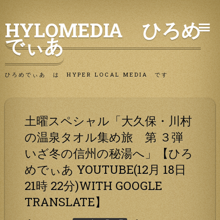
Skip
HYLOMEDIA ひろめ
to
でぃあ
content
ひろめでぃあ は HYPER LOCAL MEDIA です
土曜スペシャル「大久保・川村
の温泉タオル集め旅 第 ３弾
いざ冬の信州の秘湯へ」【ひろ
めでぃあ YOUTUBE(12月 18日
21時 22分)WITH GOOGLE
TRANSLATE】