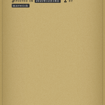
POSTED ON
2021年12月18日
BY
maverick