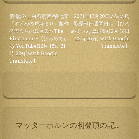
投
新海誠×上白石萌音×森七菜
2021年12月20日の週の鳥
『すずめの戸締まり』製作
取県幹部週間日程 【ひろ
稿
発表会見の舞台裏〜The
めでぃあ 鳥取県(12月 18日
ナ
First Door〜【ひろめでぃ
22時 16分) with Google
ビ
あ YouTube(12月 18日 21
Translate】
ゲ
時 22分)with Google
ー
Translate】
シ
ョ
ン
マッターホルンの初登頂の記録です