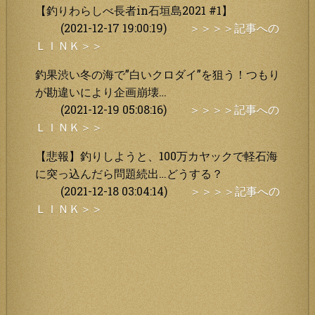
【釣りわらしべ長者in石垣島2021 #1】
(2021-12-17 19:00:19)
＞＞＞＞記事への
ＬＩＮＫ＞＞
釣果渋い冬の海で”白いクロダイ”を狙う！つもり
が勘違いにより企画崩壊…
(2021-12-19 05:08:16)
＞＞＞＞記事への
ＬＩＮＫ＞＞
【悲報】釣りしようと、100万カヤックで軽石海
に突っ込んだら問題続出…どうする？
(2021-12-18 03:04:14)
＞＞＞＞記事への
ＬＩＮＫ＞＞