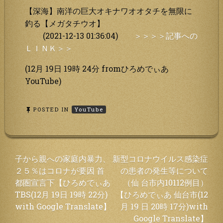
【深海】南洋の巨大オキナワオオタチを無限に
釣る【メガタチウオ】
(2021-12-13 01:36:04)
＞＞＞＞記事への
ＬＩＮＫ＞＞
(12月 19日 19時 24分 fromひろめでぃあ
YouTube)
POSTED IN
YouTube
投
子から親への家庭内暴力、
新型コロナウイルス感染症
２５％はコロナが要因 首
の患者の発生等について
稿
都圏宣言下【ひろめでぃあ
（仙 台市内10112例目）
ナ
TBS(12月 19日 19時 22分)
【ひろめでぃあ 仙台市(12
ビ
with Google Translate】
月 19 日 20時 17分)with
ゲ
Google Translate】