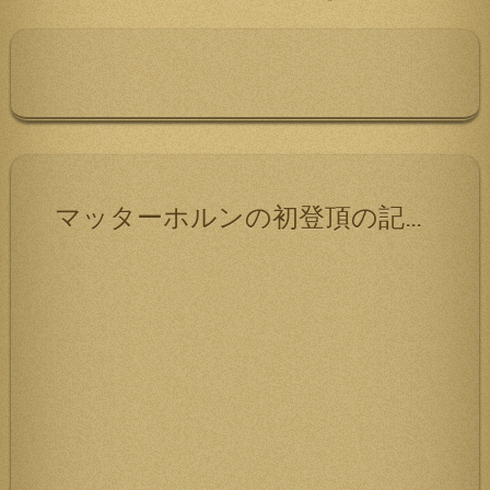
ー
シ
ョ
ン
マッターホルンの初登頂の記録です