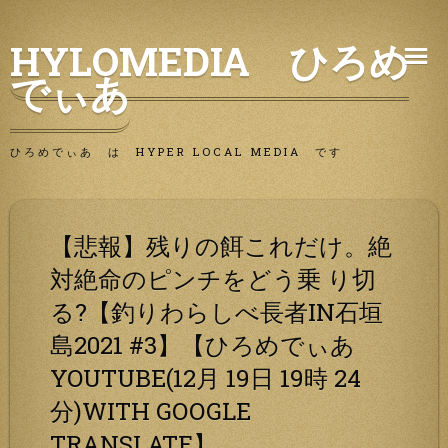
Skip
HYLOMEDIA ひろめ
to
でぃあ
content
ひろめでぃあ は HYPER LOCAL MEDIA です
【悲報】残りの餌これだけ。絶
対絶命のピンチをどう乗 り切
る?【釣りわらしべ長者IN石垣
島2021 #3】【ひろめでぃあ
YOUTUBE(12月 19日 19時 24
分)WITH GOOGLE
TRANSLATE】