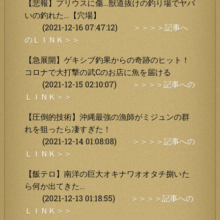
【悲報】プリウスに傷…獣道抜けの釣り場でヤバ
いの釣れた…【穴場】
(2021-12-16 07:47:12)
＞＞＞＞記事へ
のＬＩＮＫ＞＞
【急展開】ゲキシブ釣果からの奇跡のヒット！
コロナで大打撃の武Cのお店に魚を届ける
(2021-12-15 02:10:07)
＞＞＞＞記事への
ＬＩＮＫ＞＞
【圧倒的技術】沖縄最強の漁師がミジュンの群
れを狙ったら凄すぎた！
(2021-12-14 01:08:08)
＞＞＞＞記事への
ＬＩＮＫ＞＞
【飯テロ】南洋の巨大オキナワオオタチ捌いた
ら何か出てきた…
(2021-12-13 01:18:55)
＞＞＞＞記事への
ＬＩＮＫ＞＞