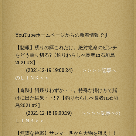
YouTubeホームページからの新着情報です
【悲報】残りの餌これだけ。絶対絶命のピンチ
をどう乗り切る?【釣りわらしべ長者in石垣島
2021 #3】
(2021-12-19 19:00:24)
＞＞＞＞記事へ
のＬＩＮＫ＞＞
【奇跡】餌残りわずか・・。特殊な掛け方で賭
けに出た結果・・!？【釣りわらしべ長者in石垣
島2021 #2】
(2021-12-18 19:00:19)
＞＞＞＞記事への
ＬＩＮＫ＞＞
【無謀な挑戦】サンマ一匹から大物を狙え！！