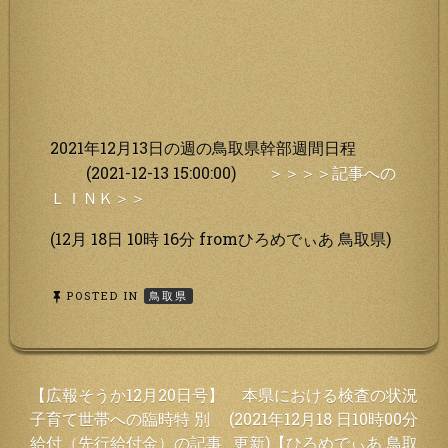
2021年12月13日の週の鳥取県幹部週間日程
(2021-12-13 15:00:00)
＞＞＞＞記事への
ＬＩＮＫ＞＞
(12月 18日 10時 16分 fromひろめでぃあ 鳥取県)
POSTED IN
鳥取県
投
【広報そうか12月20日号】
本県における検査の状況
子育て世帯への臨時特 別
(2021年12月18 日10時00分
稿
給付（先行給付金）の記事
更新)【ひろめでぃあ 鳥取