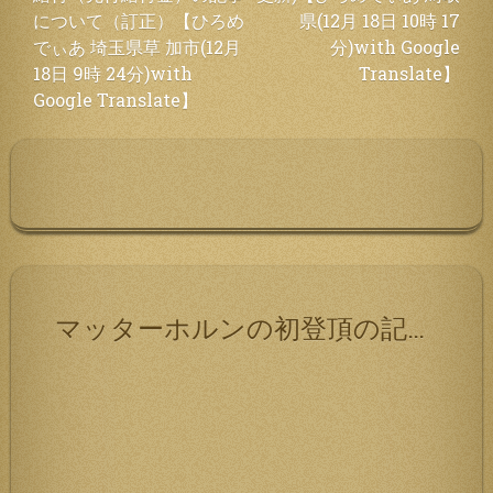
ナ
について（訂正）【ひろめ
県(12月 18日 10時 17
ビ
でぃあ 埼玉県草 加市(12月
分)with Google
ゲ
18日 9時 24分)with
Translate】
ー
Google Translate】
シ
ョ
ン
マッターホルンの初登頂の記録です