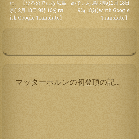
た。 【ひろめでぃあ 広島
めでぃあ 鳥取県(12月 18日
ナ
県(12月 18日 9時 16分)w
9時 18分)w ith Google
ビ
ith Google Translate】
Translate】
ゲ
ー
シ
ョ
ン
マッターホルンの初登頂の記録です