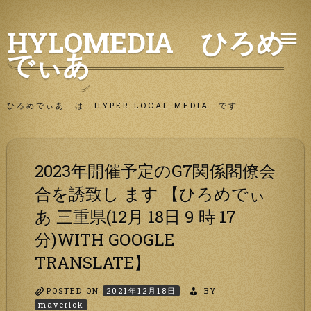
Skip
HYLOMEDIA ひろめ
to
でぃあ
content
ひろめでぃあ は HYPER LOCAL MEDIA です
2023年開催予定のG7関係閣僚会
合を誘致し ます 【ひろめでぃ
あ 三重県(12月 18日 9 時 17
分)WITH GOOGLE
TRANSLATE】
POSTED ON
2021年12月18日
BY
maverick