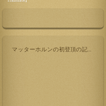
Translate】
ー
シ
ョ
ン
マッターホルンの初登頂の記録です