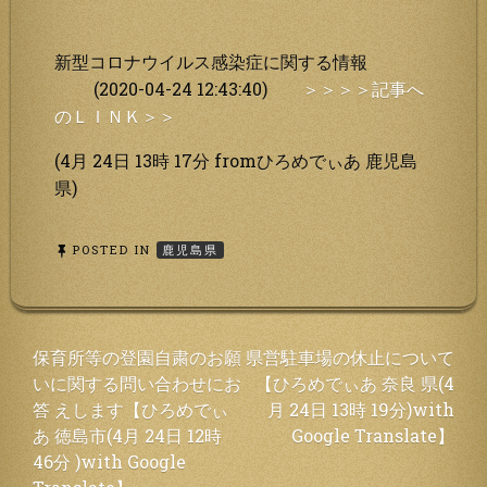
新型コロナウイルス感染症に関する情報
(2020-04-24 12:43:40)
＞＞＞＞記事へ
のＬＩＮＫ＞＞
(4月 24日 13時 17分 fromひろめでぃあ 鹿児島
県)
POSTED IN
鹿児島県
投
保育所等の登園自粛のお願
県営駐車場の休止について
いに関する問い合わせにお
【ひろめでぃあ 奈良 県(4
稿
答 えします【ひろめでぃ
月 24日 13時 19分)with
ナ
あ 徳島市(4月 24日 12時
Google Translate】
ビ
46分 )with Google
ゲ