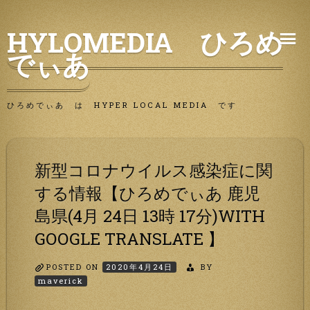
Skip
HYLOMEDIA ひろめ
to
でぃあ
content
ひろめでぃあ は HYPER LOCAL MEDIA です
新型コロナウイルス感染症に関
する情報【ひろめでぃあ 鹿児
島県(4月 24日 13時 17分)WITH
GOOGLE TRANSLATE 】
POSTED ON
2020年4月24日
BY
maverick