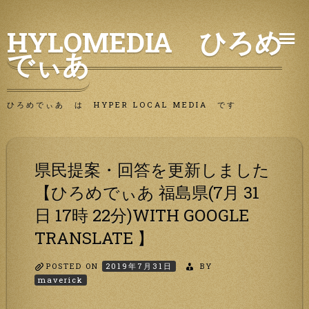
Skip
HYLOMEDIA ひろめ
to
でぃあ
content
ひろめでぃあ は HYPER LOCAL MEDIA です
県民提案・回答を更新しました
【ひろめでぃあ 福島県(7月 31
日 17時 22分)WITH GOOGLE
TRANSLATE 】
POSTED ON
2019年7月31日
BY
maverick