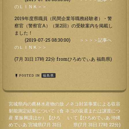
のＬＩＮＫ＞＞
2019年度県職員（民間企業等職務経験者）・警
察官（警察官A）（第2回）の受験案内を掲載し
ました！
(2019-07-25 08:30:00)
＞＞＞＞記事へ
のＬＩＮＫ＞＞
(7月 31日 17時 22分 fromひろめでぃあ 福島県)
POSTED IN
福島県
投
宮城県内の農林水産物の放
ノネコ対策事業による収容
射能測定結果について（食
ネコの返還または譲渡につ
稿
産 業振興課ほか）【ひろ
い て【ひろめでぃあ 沖縄
ナ
めでぃあ 宮城県(7月 31日
県(7月 31日 17時 22分)
ビ