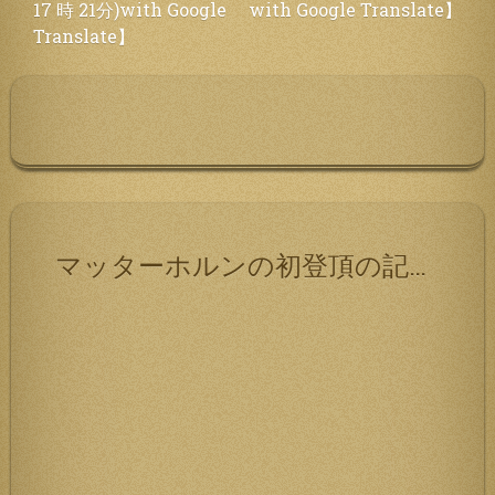
17 時 21分)with Google
with Google Translate】
ゲ
Translate】
ー
シ
ョ
ン
マッターホルンの初登頂の記録です