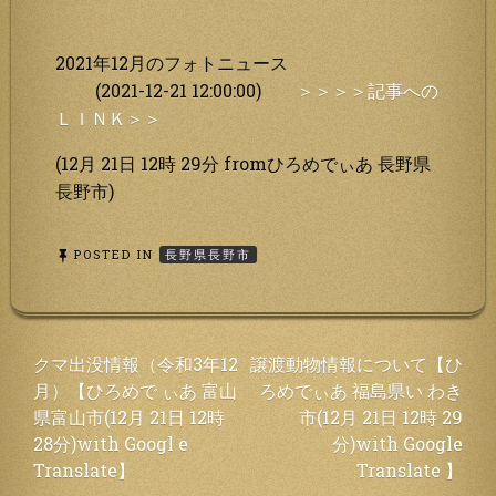
2021年12月のフォトニュース
(2021-12-21 12:00:00)
＞＞＞＞記事への
ＬＩＮＫ＞＞
(12月 21日 12時 29分 fromひろめでぃあ 長野県
長野市)
POSTED IN
長野県長野市
投
クマ出没情報（令和3年12
譲渡動物情報について【ひ
月）【ひろめで ぃあ 富山
ろめでぃあ 福島県い わき
稿
県富山市(12月 21日 12時
市(12月 21日 12時 29
ナ
28分)with Googl e
分)with Google
ビ
Translate】
Translate 】
ゲ