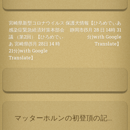
投
宮崎県新型コロナウイルス
保護犬情報【ひろめでぃあ
感染症緊急経済対策本部会
静岡市(5月 28 日 14時 31
稿
議 （第2回）【ひろめでぃ
分)with Google
ナ
あ 宮崎県(5月 28日 14 時
Translate】
ビ
21分)with Google
ゲ
Translate】
ー
シ
ョ
ン
マッターホルンの初登頂の記録です