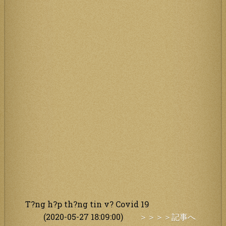
T?ng h?p th?ng tin v? Covid 19
(2020-05-27 18:09:00)
＞＞＞＞記事へ