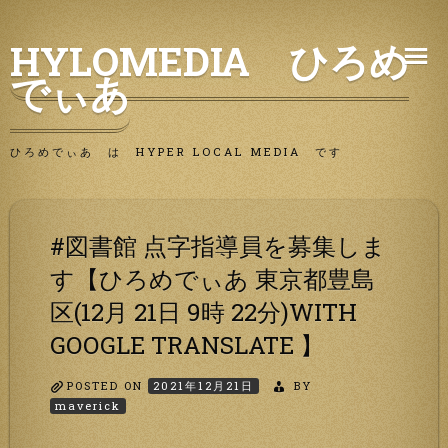
Skip
HYLOMEDIA ひろめ
to
でぃあ
content
ひろめでぃあ は HYPER LOCAL MEDIA です
#図書館 点字指導員を募集しま
す【ひろめでぃあ 東京都豊島
区(12月 21日 9時 22分)WITH
GOOGLE TRANSLATE 】
POSTED ON
2021年12月21日
BY
maverick