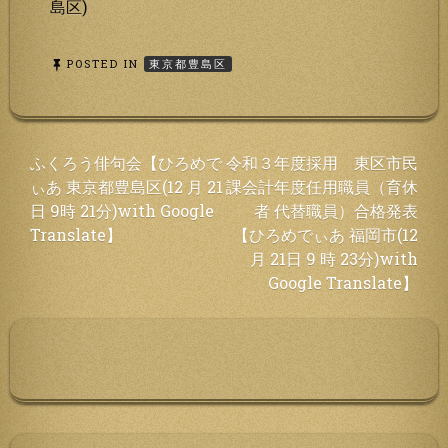
島区)
POSTED IN
東京都豊島区
投
ふくろう俳句会【ひろめで
令和３年度採用 東区市民
ぃあ 東京都豊島区(12 月 21
課会計年度任用職員（育休
稿
日 9時 21分)with Google
者 代替職員）合格発表
ナ
Translate】
【ひろめでぃあ 福岡市(12
ビ
月 21日 9 時 23分)with
ゲ
Google Translate】
ー
シ
ョ
ン