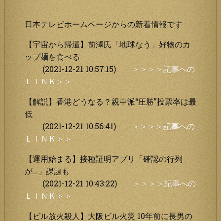
日本テレビホームページからの新着情報です
【宇宙から帰還】前澤氏「地球なう」好物のカ
ップ麺を食べる
(2021-12-21 10:57:15)
＞＞＞＞記事への
ＬＩＮＫ＞＞
【解説】香港どうなる？親中派“圧勝”投票率は最
低
(2021-12-21 10:56:41)
＞＞＞＞記事への
ＬＩＮＫ＞＞
【運用始まる】接種証明アプリ「確認の行列
が…」課題も
(2021-12-21 10:43:22)
＞＞＞＞記事への
ＬＩＮＫ＞＞
【ビル放火殺人】大阪ビル火災 10年前に長男の