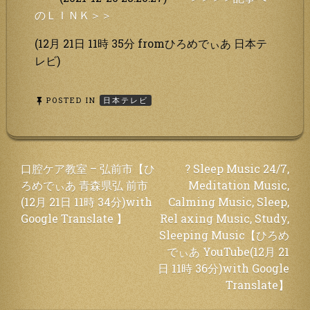
のＬＩＮＫ＞＞
(12月 21日 11時 35分 fromひろめでぃあ 日本テ
レビ)
POSTED IN
日本テレビ
投
口腔ケア教室 – 弘前市【ひ
? Sleep Music 24/7,
ろめでぃあ 青森県弘 前市
Meditation Music,
稿
(12月 21日 11時 34分)with
Calming Music, Sleep,
ナ
Google Translate 】
Rel axing Music, Study,
ビ
Sleeping Music【ひろめ
ゲ
でぃあ YouTube(12月 21
ー
日 11時 36分)with Google
シ
Translate】
ョ