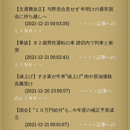
【文通費改正】与野党合意せず 年明けの通常国
会に持ち越しへ
(2021-12-21 00:03:35)
＞＞＞＞記事への
ＬＩＮＫ＞＞
【事故】８２歳男性運転の車 踏切内で列車と衝
突
(2021-12-21 00:02:41)
＞＞＞＞記事への
ＬＩＮＫ＞＞
【値上げ】すき家が牛丼”値上げ” 肉や原油価格
高騰受け
(2021-12-20 23:50:57)
＞＞＞＞記事へ
のＬＩＮＫ＞＞
【国会】“１０万円給付”も…今年度の補正予算成
立
(2021-12-21 00:01:07)
＞＞＞＞記事への