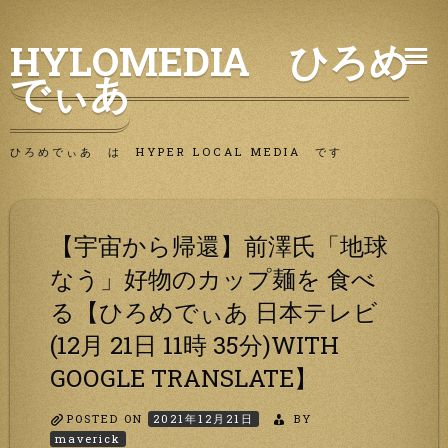
Skip
HYLOMEDIA ひろめ
to
でぃあ
content
ひろめでぃあ は HYPER LOCAL MEDIA です
【宇宙から帰還】前澤氏「地球
なう」好物のカップ麺を 食べ
る【ひろめでぃあ 日本テレビ
(12月 21日 11時 35分)WITH
GOOGLE TRANSLATE】
POSTED ON
2021年12月21日
BY
maverick