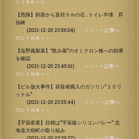
ＬＩＮＫ＞＞
【危険】斜面から直径５ｍの石…トイレ半壊 昇
仙峡
(2021-12-20 23:56:04)
＞＞＞＞記事へ
のＬＩＮＫ＞＞
【塩野義製薬】“飲み薬”のオミクロン株への効果
を確認
(2021-12-20 23:45:01)
＞＞＞＞記事へ
のＬＩＮＫ＞＞
【ビル放火事件】容疑者購入のガソリン”１０リ
ットル”
(2021-12-20 23:55:44)
＞＞＞＞記事へ
のＬＩＮＫ＞＞
【宇宙産業】目標は”宇宙版シリコンバレー” 北
海道大樹町の取り組み
(2021-12-20 23:20:27)
＞＞＞＞記事へ