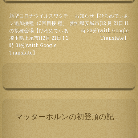
投
新型コロナウイルスワクチ
お知らせ【ひろめでぃあ
ン追加接種（3回目接 種）
愛知県安城市(12 月 21日 11
稿
の接種会場【ひろめでぃあ
時 33分)with Google
ナ
埼玉県上尾市(12月 21日 1 1
Translate】
ビ
時 31分)with Google
ゲ
Translate】
ー
シ
ョ
ン
マッターホルンの初登頂の記録です