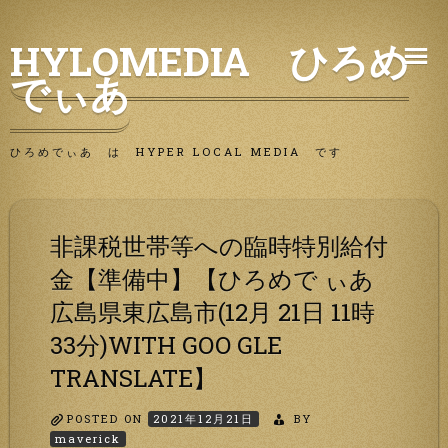
Skip
HYLOMEDIA ひろめ
to
でぃあ
content
ひろめでぃあ は HYPER LOCAL MEDIA です
非課税世帯等への臨時特別給付
金【準備中】【ひろめで ぃあ
広島県東広島市(12月 21日 11時
33分)WITH GOO GLE
TRANSLATE】
POSTED ON
2021年12月21日
BY
maverick