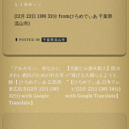
ＬＩＮＫ＞＞
(12月 22日 13時 32分 fromひろめでぃあ 千葉県
流山市)
POSTED IN
千葉県流山市
投
『アルカモン』 街なかに
【大阪ビル放火殺人】防カ
ぎわい創出のための社会実
メ“逃げる人捕らえようと…
稿
験【 ひろめでぃあ 広島県
”【ひろめでぃあ 日本テレ
ナ
東広島市(12月 22日 13時
ビ(12月 22日 13時 34分)
ビ
32分) with Google
with Google Translate】
ゲ
Translate】
ー
シ
ョ