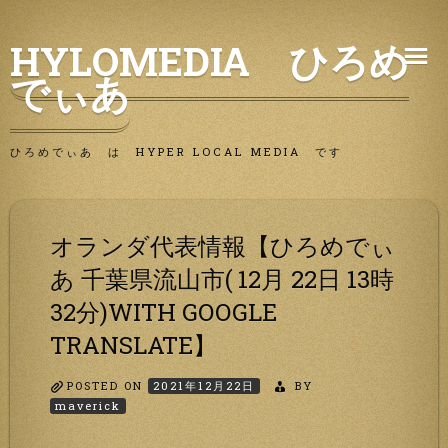
Skip
HYLOMEDIA ひろめ
to
でぃあ
content
ひろめでぃあ は HYPER LOCAL MEDIA です
オランダ代表情報【ひろめでぃ
あ 千葉県流山市( 12月 22日 13時
32分)WITH GOOGLE
TRANSLATE】
POSTED ON
2021年12月22日
BY
maverick